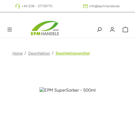
Zum Hauptinhalt springen
+49 208 - 37739770
info@epmhandel.de
/
/
Home
Desinfektion
Desinfektionsmittel
Bildergalerie überspringen