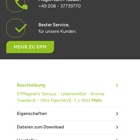
+49 208 - 37739770
Bester Service,
für unsere Kunden.
MEHR ZU EPM
Beschreibung
EPMagnet's Sensus - Lebensmittel - Aroma:
Toastbrot - 10ml FlascheVE: 1 x 10ml
Mehr
Eigenschaften
Dateien zum Download