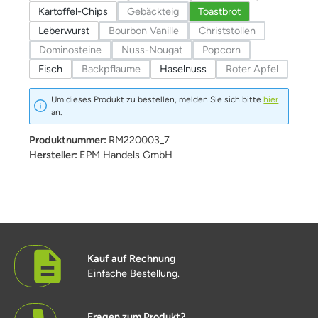
Kartoffel-Chips
Gebäckteig
Toastbrot
(Diese Option ist zurzeit nicht verfügbar.)
Leberwurst
Bourbon Vanille
Christstollen
(Diese Option ist zurzeit nicht verfügbar.)
(Diese Option ist zurzei
Dominosteine
Nuss-Nougat
Popcorn
(Diese Option ist zurzeit nicht verfügbar.)
(Diese Option ist zurzeit nicht verfügbar.)
(Diese Option ist zurzeit
Fisch
Backpflaume
Haselnuss
Roter Apfel
(Diese Option ist zurzeit nicht verfügbar.)
(Diese Option ist
Um dieses Produkt zu bestellen, melden Sie sich bitte
hier
an.
Produktnummer:
RM220003_7
Hersteller:
EPM Handels GmbH
Kauf auf Rechnung
Einfache Bestellung.
Fragen zum Produkt?