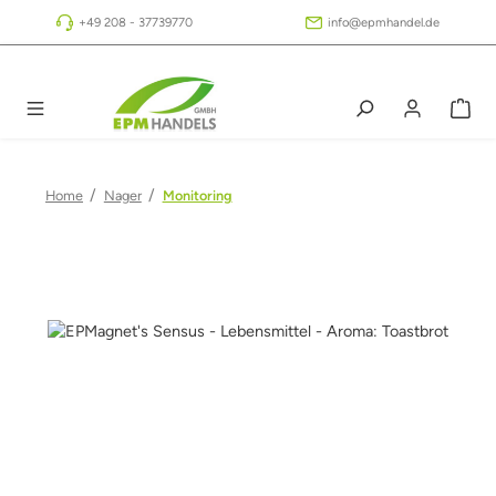
Zum Hauptinhalt springen
+49 208 - 37739770
info@epmhandel.de
/
/
Home
Nager
Monitoring
Bildergalerie überspringen