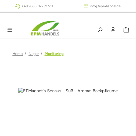
Zum Hauptinhalt springen
+49 208 - 37739770
info@epmhandel.de
/
/
Home
Nager
Monitoring
Bildergalerie überspringen