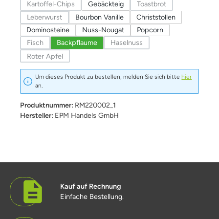
Kartoffel-Chips
Gebäckteig
Toastbrot
(Diese Option ist zurzeit nicht verfügbar.)
(Diese Option ist zurzeit
Leberwurst
Bourbon Vanille
Christstollen
(Diese Option ist zurzeit nicht verfügbar.)
Dominosteine
Nuss-Nougat
Popcorn
Fisch
Backpflaume
Haselnuss
(Diese Option ist zurzeit nicht verfügbar.)
(Diese Option ist zurzeit nicht ver
Roter Apfel
(Diese Option ist zurzeit nicht verfügbar.)
Um dieses Produkt zu bestellen, melden Sie sich bitte
hier
an.
Produktnummer:
RM220002_1
Hersteller:
EPM Handels GmbH
Kauf auf Rechnung
Einfache Bestellung.