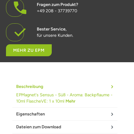
Fragen zum Produkt?
+49 208 - 37739770
Bester Service,
für unsere Kunden.
MEHR ZU EPM
Beschreibung
EPMagnet's Sensus - Süß - Aroma: Backpflaume -
10ml FlascheVE: 1 x 10ml
Mehr
Eigenschaften
Dateien zum Download