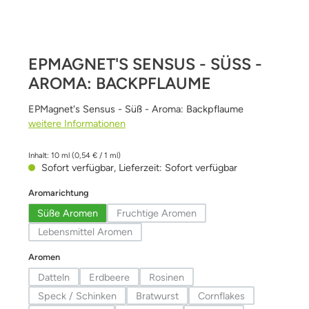
EPMAGNET'S SENSUS - SÜSS - A
ROMA: BACKPFLAUME
EPMagnet's Sensus - Süß - Aroma: Backpflaume
weitere Informationen
Inhalt:
10 ml
(0,54 € / 1 ml)
Sofort verfügbar, Lieferzeit: Sofort verfügbar
auswählen
Aromarichtung
Süße Aromen
Fruchtige Aromen
(Diese Option ist zurzeit nicht verfügbar
Lebensmittel Aromen
(Diese Option ist zurzeit nicht verfügbar.)
auswählen
Aromen
Datteln
Erdbeere
Rosinen
(Diese Option ist zurzeit nicht verfügbar.)
(Diese Option ist zurzeit nicht verfügbar.)
(Diese Option ist zurzeit nicht verfüg
Speck / Schinken
Bratwurst
Cornflakes
(Diese Option ist zurzeit nicht verfügbar.)
(Diese Option ist zurzeit nicht verfügbar
(Diese Option ist zurze