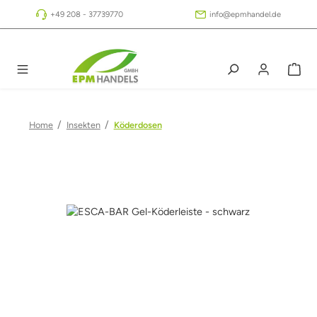
Zum Hauptinhalt springen
+49 208 - 37739770
info@epmhandel.de
/
/
Home
Insekten
Köderdosen
Bildergalerie überspringen