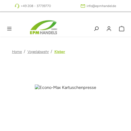
Zum Hauptinhalt springen
+49 208 - 37739770
info@epmhandel.de
/
/
Home
Vogelabwehr
Kleber
Bildergalerie überspringen