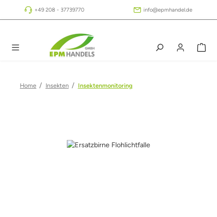
Zum Hauptinhalt springen
+49 208 - 37739770
info@epmhandel.de
/
/
Home
Insekten
Insektenmonitoring
Bildergalerie überspringen