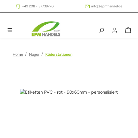
Zum Hauptinhalt springen
+49 208 - 37739770
info@epmhandel.de
/
/
Home
Nager
Köderstationen
Bildergalerie überspringen