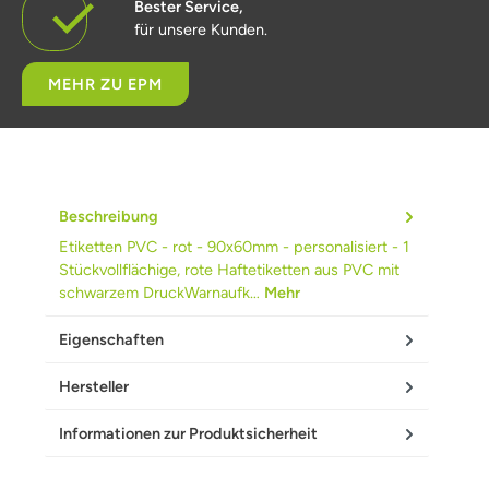
Bester Service,
für unsere Kunden.
MEHR ZU EPM
Beschreibung
Etiketten PVC - rot - 90x60mm - personalisiert - 1
Stückvollflächige, rote Haftetiketten aus PVC mit
schwarzem DruckWarnaufk…
Mehr
Eigenschaften
Hersteller
Informationen zur Produktsicherheit