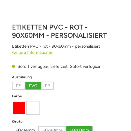
ETIKETTEN PVC - ROT -
90X60MM - PERSONALISIERT
Etiketten PVC - rot - 90x60mm - personalisiert
weitere Informationen
Sofort verfügbar, Lieferzeit: Sofort verfügbar
auswählen
Ausführung
PE
PVC
PP
(Diese Option ist zurzeit nicht verfügbar.)
(Diese Option ist zurzeit nicht verfügbar.)
auswählen
Farbe
Rot
weiß
(Diese Option ist zurzeit nicht verfügbar.)
auswählen
Größe
60x34mm
60x40mm
90x60mm