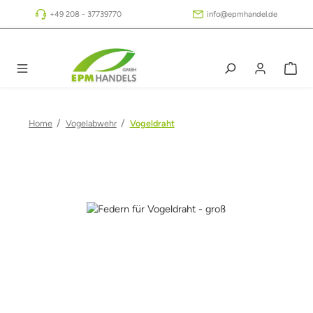
Zum Hauptinhalt springen
+49 208 - 37739770
info@epmhandel.de
/
/
Home
Vogelabwehr
Vogeldraht
Bildergalerie überspringen