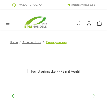
Zum Hauptinhalt springen
+49 208 - 37739770
info@epmhandel.de
/
/
Home
Arbeitsschutz
Einwegmasken
Bildergalerie überspringen