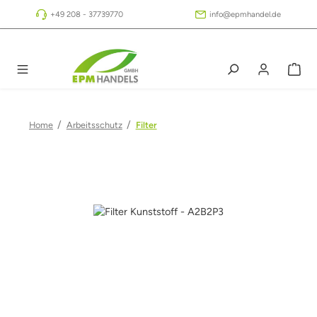
Zum Hauptinhalt springen
+49 208 - 37739770
info@epmhandel.de
/
/
Home
Arbeitsschutz
Filter
Bildergalerie überspringen