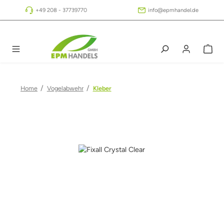
Zum Hauptinhalt springen
+49 208 - 37739770
info@epmhandel.de
/
/
Home
Vogelabwehr
Kleber
Bildergalerie überspringen