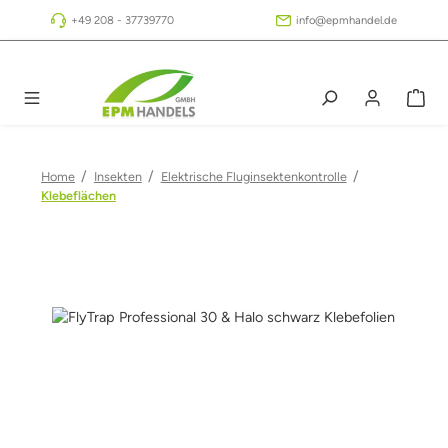
Zum Hauptinhalt springen
+49 208 - 37739770
info@epmhandel.de
/
/
/
Home
Insekten
Elektrische Fluginsektenkontrolle
Klebeflächen
Bildergalerie überspringen