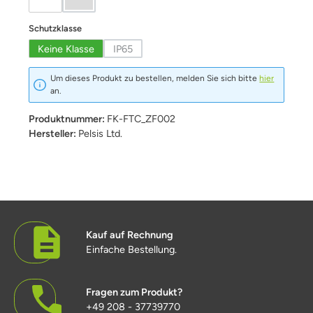
weiß
Edelstahl
(Diese Option ist zurzeit nicht verfügbar.)
auswählen
Schutzklasse
Keine Klasse
IP65
(Diese Option ist zurzeit nicht verfügbar.)
Um dieses Produkt zu bestellen, melden Sie sich bitte
hier
an.
Produktnummer:
FK-FTC_ZF002
Hersteller:
Pelsis Ltd.
Kauf auf Rechnung
Einfache Bestellung.
Fragen zum Produkt?
+49 208 - 37739770