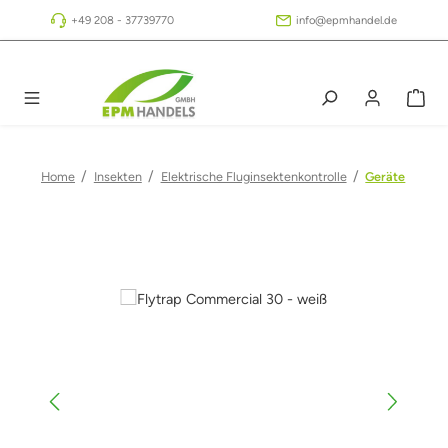
Zum Hauptinhalt springen
+49 208 - 37739770
info@epmhandel.de
/
/
/
Home
Insekten
Elektrische Fluginsektenkontrolle
Geräte
Bildergalerie überspringen