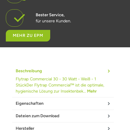
Bester Service,
für unsere Kunden.
MEHR ZU EPM
Beschreibung
Flytrap Commercial 30 - 30 Watt - Weiß - 1
StückDer Flytrap Commercial™ ist die optimale,
hygienische Lösung zur Insektenbek…
Mehr
Eigenschaften
Dateien zum Download
Hersteller