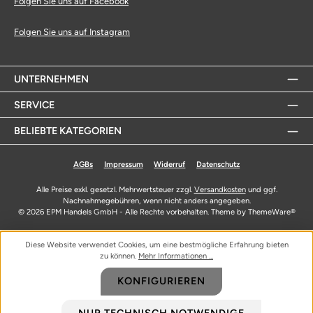
Folgen Sie uns auf Facebook
Folgen Sie uns auf Instagram
UNTERNEHMEN
SERVICE
BELIEBTE KATEGORIEN
AGBs
Impressum
Widerruf
Datenschutz
Alle Preise exkl. gesetzl. Mehrwertsteuer zzgl.
Versandkosten
und ggf.
Nachnahmegebühren, wenn nicht anders angegeben.
© 2026 EPM Handels GmbH - Alle Rechte vorbehalten. Theme by
ThemeWare®
Diese Website verwendet Cookies, um eine bestmögliche Erfahrung bieten
zu können.
Mehr Informationen ...
KONFIGURIEREN
NUR TECHNISCH NOTWENDIGE