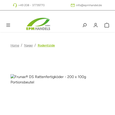
Zum Hauptinhalt springen
+49 208 - 37739770
info@epmhandel.de
/
/
Home
Nager
Rodentizide
Bildergalerie überspringen