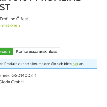
ST
Profiline Ölfest
ormationen
uswählen
rsion
Kompressoranschluss
s Produkt zu bestellen, melden Sie sich bitte
hier
an.
mmer:
GS014003_1
Gloria GmbH