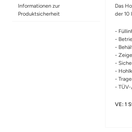
Informationen zur
Das Hoc
Produktsicherheit
der 10 
- Füllin
- Betri
- Behäl
- Zeig
- Siche
- Hohl
- Trage
- TÜV-
VE: 1 