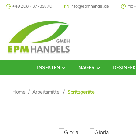
+49 208 - 37739770
info@epmhandel.de
Mo -
m Hauptinhalt springen
Zur Suche springen
Zur Hauptnavigation springen
INSEKTEN
NAGER
DESINFEK
/
/
Home
Arbeitsmittel
Spritzgeräte
Bildergalerie überspringen