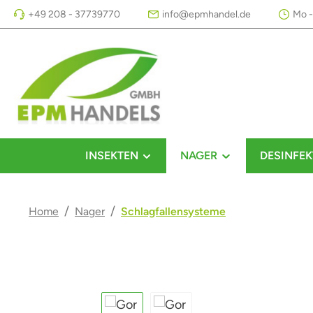
+49 208 - 37739770
info@epmhandel.de
Mo -
m Hauptinhalt springen
Zur Suche springen
Zur Hauptnavigation springen
INSEKTEN
NAGER
DESINFEK
/
/
Home
Nager
Schlagfallensysteme
Bildergalerie überspringen