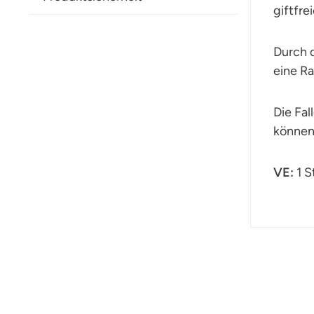
giftfre
Durch d
eine R
Die Fal
können 
VE:
1 S