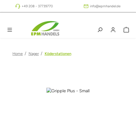
Zum Hauptinhalt springen
+49 208 - 37739770
info@epmhandel.de
/
/
Home
Nager
Köderstationen
Bildergalerie überspringen