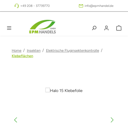
Zum Hauptinhalt springen
+49 208 - 37739770
info@epmhandel.de
/
/
/
Home
Insekten
Elektrische Fluginsektenkontrolle
Klebeflächen
Bildergalerie überspringen