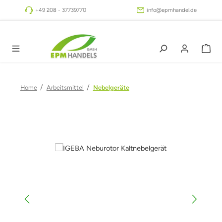
Zum Hauptinhalt springen
+49 208 - 37739770
info@epmhandel.de
/
/
Home
Arbeitsmittel
Nebelgeräte
Bildergalerie überspringen