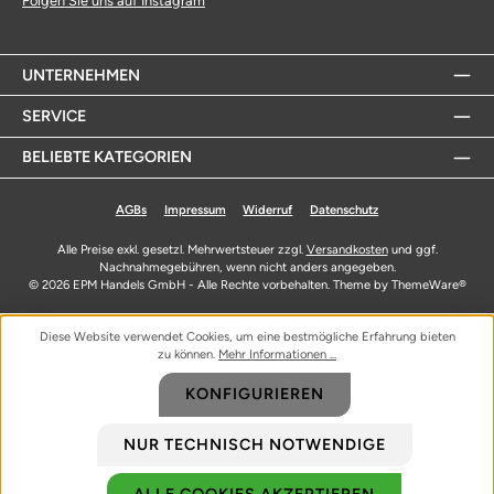
Folgen Sie uns auf Instagram
UNTERNEHMEN
SERVICE
BELIEBTE KATEGORIEN
AGBs
Impressum
Widerruf
Datenschutz
Alle Preise exkl. gesetzl. Mehrwertsteuer zzgl.
Versandkosten
und ggf.
Nachnahmegebühren, wenn nicht anders angegeben.
© 2026 EPM Handels GmbH - Alle Rechte vorbehalten. Theme by
ThemeWare®
Diese Website verwendet Cookies, um eine bestmögliche Erfahrung bieten
zu können.
Mehr Informationen ...
KONFIGURIEREN
NUR TECHNISCH NOTWENDIGE
ALLE COOKIES AKZEPTIEREN