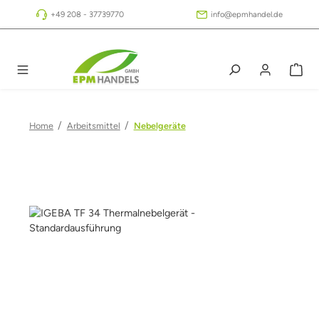
Zum Hauptinhalt springen
+49 208 - 37739770
info@epmhandel.de
/
/
Home
Arbeitsmittel
Nebelgeräte
Bildergalerie überspringen