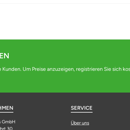
DEN
e Kunden. Um Preise anzuzeigen, registrieren Sie sich ko
HMEN
SERVICE
s GmbH
Über uns
ahrt 30