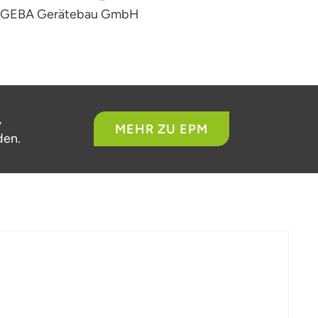
IGEBA Gerätebau GmbH
,
MEHR ZU EPM
den.