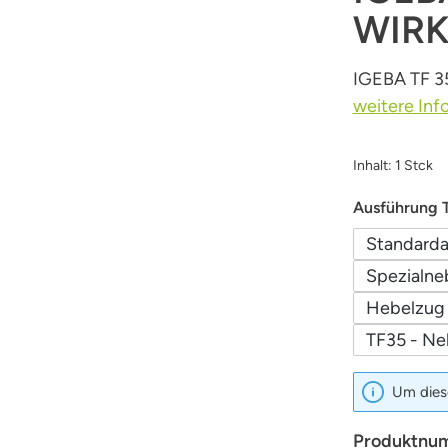
WIR
IGEBA TF 35
weitere Inf
Inhalt:
1 Stck
Ausführung 
Standarda
Spezialne
Hebelzug 
TF35 - Ne
Um diese
Produktnu