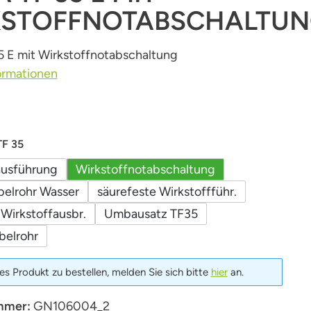
KSTOFFNOTABSCHALTU
 E mit Wirkstoffnotabschaltung
ormationen
auswählen
TF 35
usführung
Wirkstoffnotabschaltung
belrohr Wasser
säurefeste Wirkstoffführ.
Wirkstoffausbr.
Umbausatz TF35
belrohr
s Produkt zu bestellen, melden Sie sich bitte
hier
an.
mmer:
GN106004_2