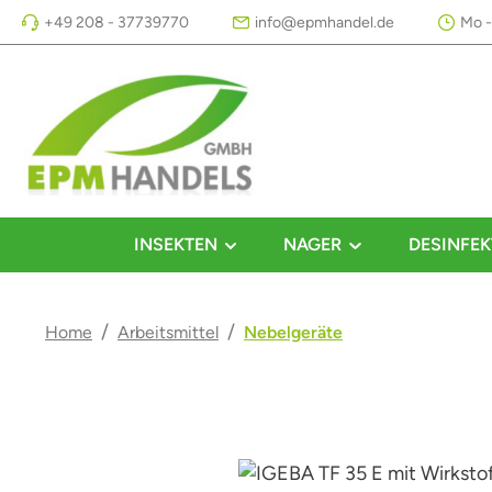
+49 208 - 37739770
info@epmhandel.de
Mo -
m Hauptinhalt springen
Zur Suche springen
Zur Hauptnavigation springen
INSEKTEN
NAGER
DESINFEK
/
/
Home
Arbeitsmittel
Nebelgeräte
Bildergalerie überspringen