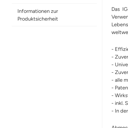
Das IG
Informationen zur
Verwen
Produktsicherheit
Lebens
weltwe
- Effiz
- Zuve
- Unive
- Zuver
- alle 
- Paten
- Wirks
- inkl
- In de
Abmess