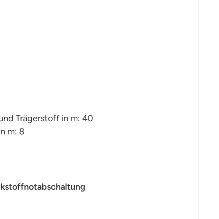
nd Trägerstoff in m: 40
in m: 8
kstoffnotabschaltung