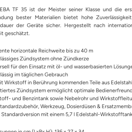
EBA TF 35 ist der Meister seiner Klasse und die erst
dung bester Materialien bietet hohe Zuverlässigkeit
dauer der Geräte sicher. Hergestellt nach internat
it geschätzt.
iente horizontale Reichweite bis zu 40 m
rlässiges Zündsystem ohne Zündkerze
rsell für den Einsatz mit öl- und wasserbasierten Lösung
lässig im täglichen Gebrauch
mit Wirkstoff in Berührung kommenden Teile aus Edelstah
tiertes Zündsystem ermöglicht optimale Bedienerfreund
toff- und Benzintank sowie Nebelrohr und Wirkstoffleit
. Standardzubehör, Werkzeug, Dosierdüsen & Ersatzmem
r Standardversion mit einem 5,7 l Edelstahl-Wirkstofft
ungen in cm (LxBx H): 136 x 27 x 34