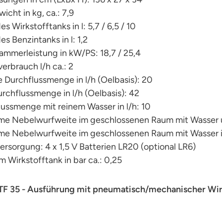
icht in kg, ca.: 7,9
des Wirkstofftanks in l: 5,7 / 6,5 / 10
des Benzintanks in l: 1,2
ammerleistung in kW/PS: 18,7 / 25,4
verbrauch l/h ca.: 2
e Durchflussmenge in l/h (Oelbasis): 20
rchflussmenge in l/h (Oelbasis): 42
lussmenge mit reinem Wasser in l/h: 10
me Nebelwurfweite im geschlossenen Raum mit Wasser u
me Nebelwurfweite im geschlossenen Raum mit Wasser 
rsorgung: 4 x 1,5 V Batterien LR20 (optional LR6)
m Wirkstofftank in bar ca.: 0,25
 TF 35 - Ausführung mit pneumatisch/mechanischer Wir