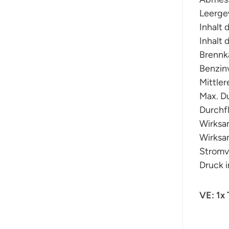
Leergew
Inhalt 
Inhalt 
Brennk
Benzin
Mittler
Max. Du
Durchf
Wirksa
Wirksa
Stromve
Druck i
VE: 1x