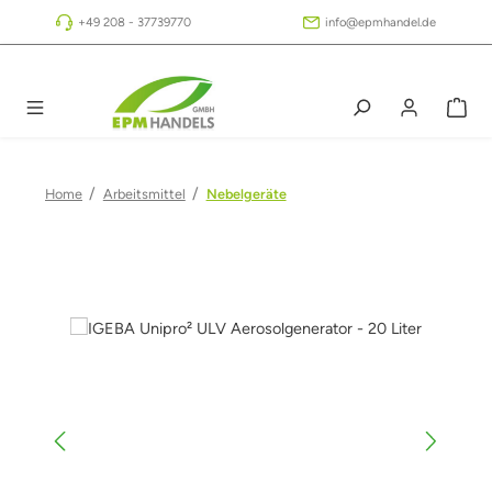
Zum Hauptinhalt springen
+49 208 - 37739770
info@epmhandel.de
/
/
Home
Arbeitsmittel
Nebelgeräte
Bildergalerie überspringen