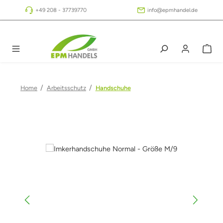
Zum Hauptinhalt springen
+49 208 - 37739770
info@epmhandel.de
/
/
Home
Arbeitsschutz
Handschuhe
Bildergalerie überspringen