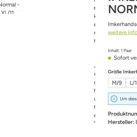
NORM
Imkerhands
weitere Inf
Inhalt:
1 Paar
Sofort ver
Größe Imker
M/9
L/
Um diese
Produktnu
Hersteller: