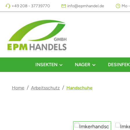
+49 208 - 37739770
info@epmhandel.de
Mo -
m Hauptinhalt springen
Zur Suche springen
Zur Hauptnavigation springen
INSEKTEN
NAGER
DESINFEK
/
/
Home
Arbeitsschutz
Handschuhe
Bildergalerie überspringen