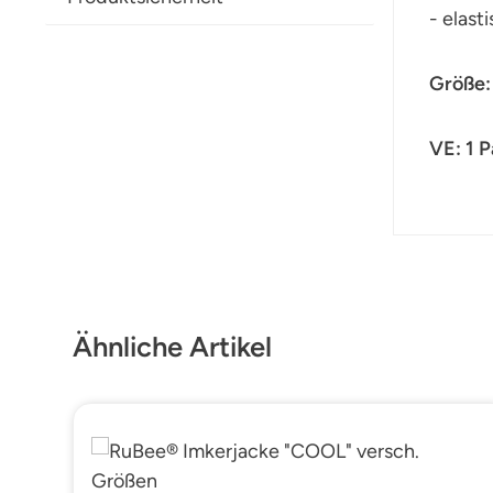
- elas
Größe:
VE: 1 P
Produktgalerie überspringen
Ähnliche Artikel