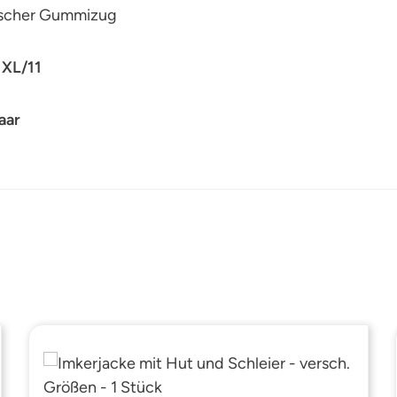
tischer Gummizug
 XL/11
aar