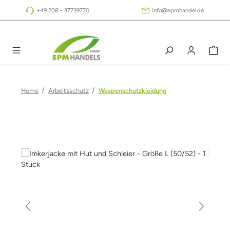
Zum Hauptinhalt springen
+49 208 - 37739770
info@epmhandel.de
/
/
Home
Arbeitsschutz
Wespenschutzkleidung
Bildergalerie überspringen