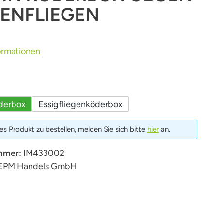
ENFLIEGEN
ormationen
uswählen
derbox
Essigfliegenköderbox
s Produkt zu bestellen, melden Sie sich bitte
hier
an.
mmer:
IM433002
EPM Handels GmbH