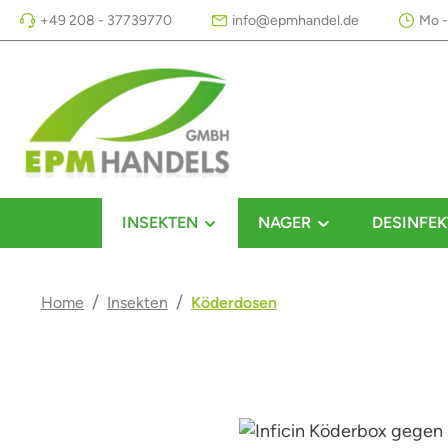
+49 208 - 37739770
info@epmhandel.de
Mo -
m Hauptinhalt springen
Zur Suche springen
Zur Hauptnavigation springen
INSEKTEN
NAGER
DESINFEK
/
/
Home
Insekten
Köderdosen
Bildergalerie überspringen