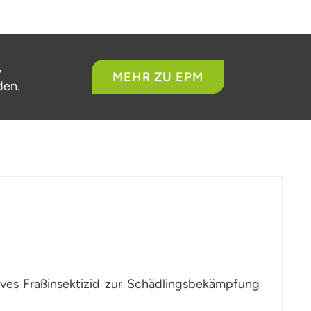
,
MEHR ZU EPM
den.
tives Fraßinsektizid zur Schädlingsbekämpfung