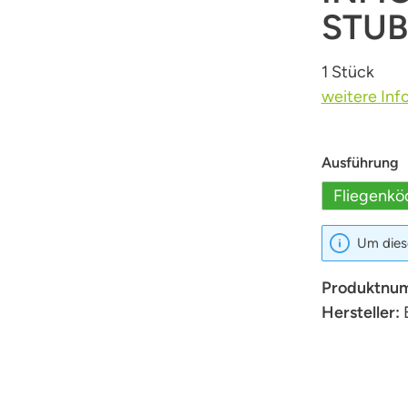
STUB
1 Stück
weitere Inf
a
Ausführung
Fliegenkö
Um diese
Produktnu
Hersteller: