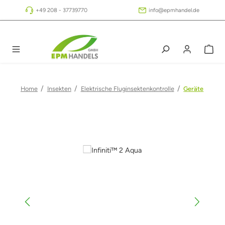
Zum Hauptinhalt springen
+49 208 - 37739770
info@epmhandel.de
/
/
/
Home
Insekten
Elektrische Fluginsektenkontrolle
Geräte
Bildergalerie überspringen