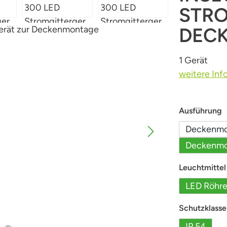
STRO
DEC
1 Gerät
weitere Inf
a
Ausführung
Deckenmo
Deckenmo
Leuchtmittel
LED Röhr
Schutzklasse
IP 54