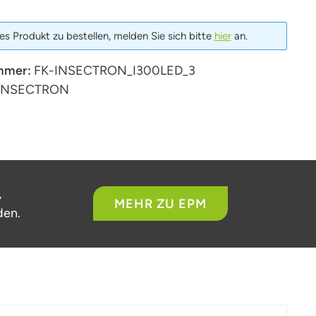
s Produkt zu bestellen, melden Sie sich bitte
hier
an.
mmer:
FK-INSECTRON_I300LED_3
INSECTRON
,
MEHR ZU EPM
den.