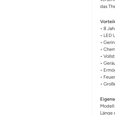
das The
Vorteil
• 8 Jah
• LED 
• Geri
• Chemi
• Volls
• Gerä
• Ermög
• Feuer
• Groß
Eigens
Modell
Länge x