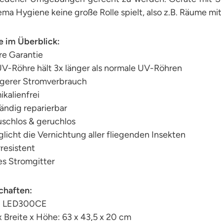
ma Hygiene keine große Rolle spielt, also z.B. Räume mit
e im Überblick:
re Garantie
UV-Röhre hält 3x länger als normale UV-Röhren
ngerer Stromverbrauch
kalienfrei
tändig reparierbar
uschlos & geruchlos
licht die Vernichtung aller fliegenden Insekten
resistent
es Stromgitter
chaften:
: LED300CE
 Breite x Höhe: 63 x 43,5 x 20 cm