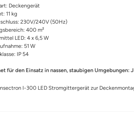
art: Deckengerät
: 11 kg
schluss: 230V/240V (50Hz)
gsbereich: 400 m²
ittel LED: 4 x 6,5 W
ufnahme: 51 W
lasse: IP 54
et für den Einsatz in nassen, staubigen Umgebungen: J
 Insectron I-300 LED Stromgittergerät zur Deckenmont