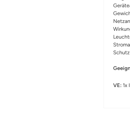
Geräte
Gewicht
Netzan
Wirkun
Leuchtm
Stroma
Schutzk
Geeign
VE:
1x