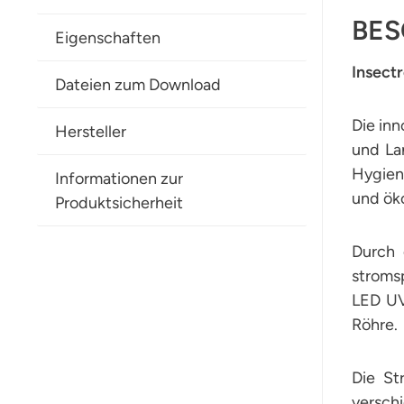
BES
Eigenschaften
Insect
Dateien zum Download
Die in
Hersteller
und La
Hygiene
Informationen zur
und öko
Produktsicherheit
Durch 
stroms
LED UV
Röhre.
Die St
versch