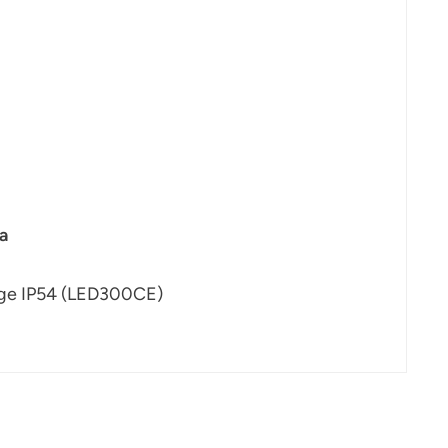
a
age IP54 (LED300CE)