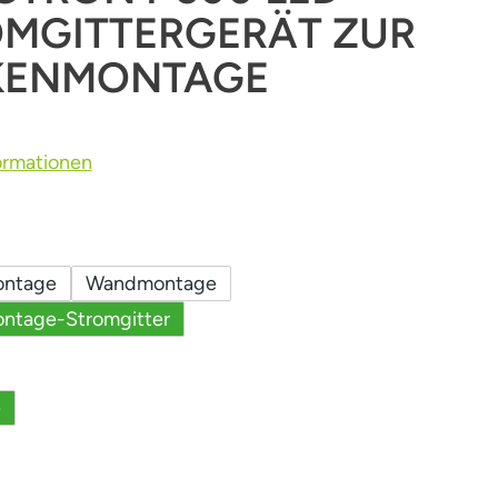
MGITTERGERÄT ZUR
KENMONTAGE
ormationen
uswählen
ntage
Wandmontage
ntage-Stromgitter
auswählen
e
auswählen