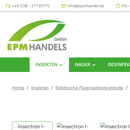
+49 208 - 37739770
info@epmhandel.de
Mo -
m Hauptinhalt springen
Zur Suche springen
Zur Hauptnavigation springen
INSEKTEN
NAGER
DESINFEK
/
/
/
Home
Insekten
Elektrische Fluginsektenkontrolle
Bildergalerie überspringen