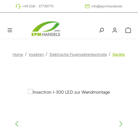
Zum Hauptinhalt springen
+49 208 - 37739770
info@epmhandel.de
/
/
/
Home
Insekten
Elektrische Fluginsektenkontrolle
Geräte
Bildergalerie überspringen