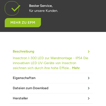
Bester Service,
für unsere Kunden.
MEHR ZU EPM
Beschreibung
Insectron I-300 LED zur Wandmontage - IP54 Die
innovativen LED UV-Geräte von Insectron
zeichnen sich durch ihre hohe Effizie…
Mehr
Eigenschaften
Dateien zum Download
Hersteller