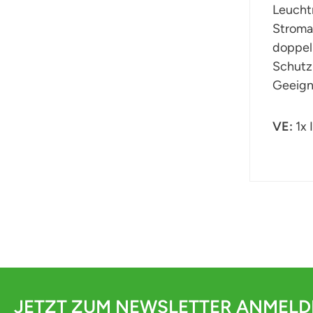
Leucht
Stroma
doppel
Schutzk
Geeign
VE:
1x
JETZT ZUM NEWSLETTER ANMEL