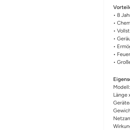
Vorteil
• 8 Jah
• Chemi
• Volls
• Gerä
• Ermög
• Feuer
• Groß
Eigens
Modell
Länge x
Geräte
Gewich
Netzan
Wirkun