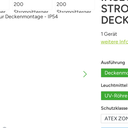
STRO
DECK
1 Gerät
weitere Inf
a
Ausführung
Deckenmo
Leuchtmittel
UV-Röhre
Schutzklasse
ATEX ZONE