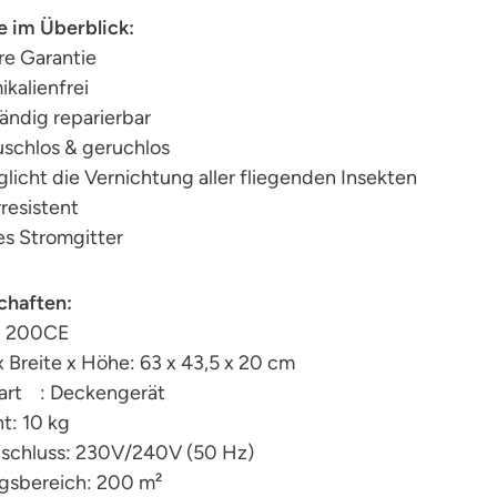
e im Überblick:
re Garantie
kalienfrei
tändig reparierbar
uschlos & geruchlos
licht die Vernichtung aller fliegenden Insekten
resistent
es Stromgitter
chaften:
: 200CE
 Breite x Höhe: 63 x 43,5 x 20 cm
art : Deckengerät
t: 10 kg
schluss: 230V/240V (50 Hz)
gsbereich: 200 m²