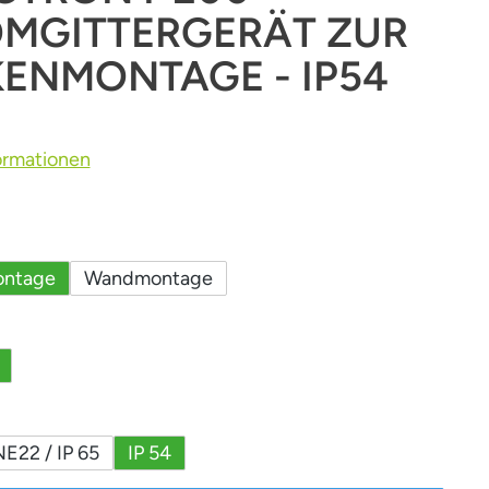
MGITTERGERÄT ZUR
ENMONTAGE - IP54
ormationen
uswählen
ntage
Wandmontage
auswählen
auswählen
22 / IP 65
IP 54