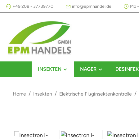
+49 208 - 37739770
info@epmhandel.de
Mo -
m Hauptinhalt springen
Zur Suche springen
Zur Hauptnavigation springen
INSEKTEN
NAGER
DESINFEK
/
/
/
Home
Insekten
Elektrische Fluginsektenkontrolle
Bildergalerie überspringen