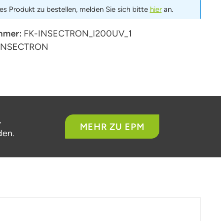
s Produkt zu bestellen, melden Sie sich bitte
hier
an.
mmer:
FK-INSECTRON_I200UV_1
INSECTRON
,
MEHR ZU EPM
den.