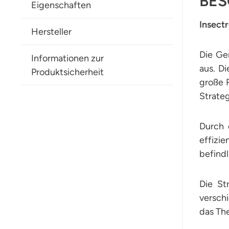
BES
Eigenschaften
Insect
Hersteller
Die Ge
Informationen zur
aus. Di
Produktsicherheit
große R
Strateg
Durch 
effizie
befindl
Die St
versch
das The