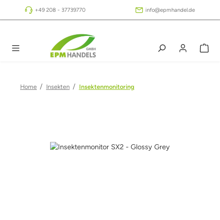
Zum Hauptinhalt springen
+49 208 - 37739770
info@epmhandel.de
/
/
Home
Insekten
Insektenmonitoring
Bildergalerie überspringen