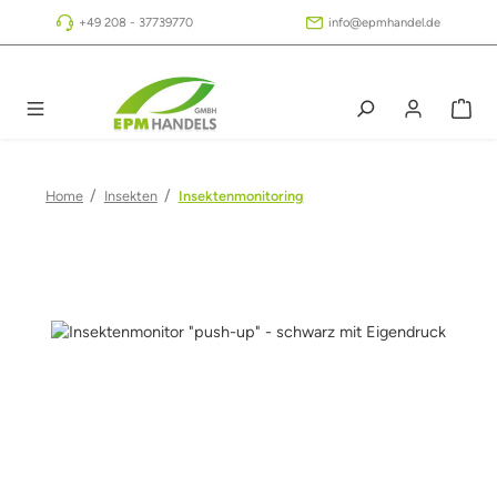
Zum Hauptinhalt springen
+49 208 - 37739770
info@epmhandel.de
/
/
Home
Insekten
Insektenmonitoring
Bildergalerie überspringen