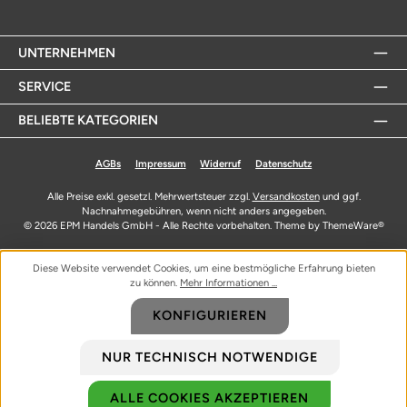
UNTERNEHMEN
SERVICE
BELIEBTE KATEGORIEN
AGBs
Impressum
Widerruf
Datenschutz
Alle Preise exkl. gesetzl. Mehrwertsteuer zzgl.
Versandkosten
und ggf.
Nachnahmegebühren, wenn nicht anders angegeben.
© 2026 EPM Handels GmbH - Alle Rechte vorbehalten. Theme by
ThemeWare®
Diese Website verwendet Cookies, um eine bestmögliche Erfahrung bieten
zu können.
Mehr Informationen ...
KONFIGURIEREN
NUR TECHNISCH NOTWENDIGE
ALLE COOKIES AKZEPTIEREN
Biozidprodukte vorsichtig verwenden. Vor Gebrauch stets Etikett und