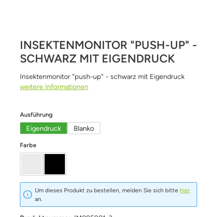
INSEKTENMONITOR "PUSH-UP" -
SCHWARZ MIT EIGENDRUCK
Insektenmonitor "push-up" - schwarz mit Eigendruck
weitere Informationen
auswählen
Ausführung
Eigendruck
Blanko
auswählen
Farbe
milch-klar
schwarz
Um dieses Produkt zu bestellen, melden Sie sich bitte
hier
an.