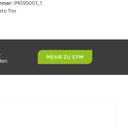
mmer:
IM095001_1
Irto Trio
,
MEHR ZU EPM
den.