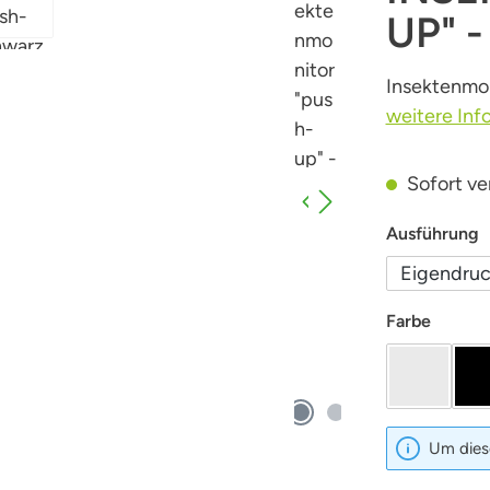
UP" 
Insektenmon
weitere Inf
Sofort ver
a
Ausführung
Eigendru
auswäh
Farbe
milch-kl
Um diese