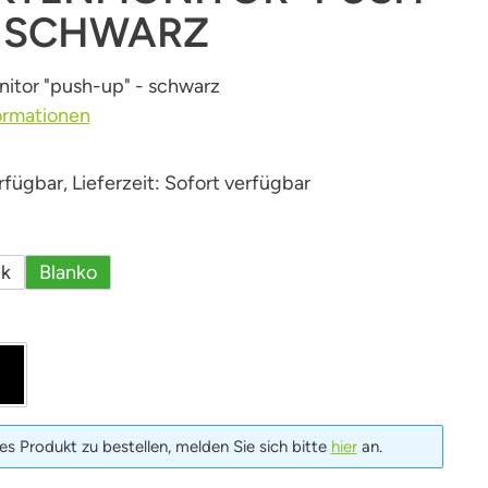
- SCHWARZ
itor "push-up" - schwarz
ormationen
fügbar, Lieferzeit: Sofort verfügbar
uswählen
ck
Blanko
len
ar
schwarz
s Produkt zu bestellen, melden Sie sich bitte
hier
an.