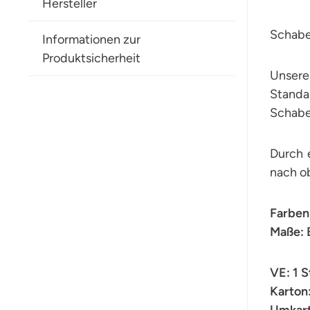
Hersteller
Schabe
Informationen zur
Produktsicherheit
Unsere
Stand
Schabe
Durch 
nach o
Farben
Maße: 
VE: 1 
Karton
Umkart