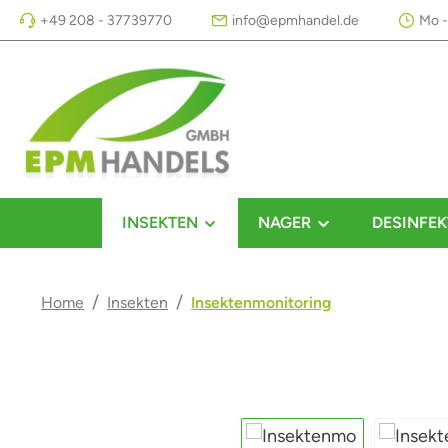
+49 208 - 37739770
info@epmhandel.de
Mo -
m Hauptinhalt springen
Zur Suche springen
Zur Hauptnavigation springen
INSEKTEN
NAGER
DESINFEK
/
/
Home
Insekten
Insektenmonitoring
Bildergalerie überspringen