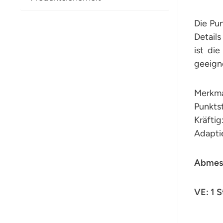
Die Pun
Detail
ist di
geeign
Merkma
Punktst
Kräfti
Adaptie
Abmess
VE: 1 