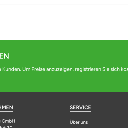
DEN
e Kunden. Um Preise anzuzeigen, registrieren Sie sich ko
HMEN
SERVICE
s GmbH
Über uns
ahrt 30