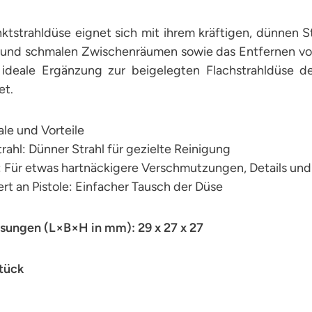
ktstrahldüse eignet sich mit ihrem kräftigen, dünnen S
s und schmalen Zwischenräumen sowie das Entfernen vo
e ideale Ergänzung zur beigelegten Flachstrahldüse de
et.
le und Vorteile
rahl: Dünner Strahl für gezielte Reinigung
g: Für etwas hartnäckigere Verschmutzungen, Details u
rt an Pistole: Einfacher Tausch der Düse
ungen (L×B×H in mm): 29 x 27 x 27
Stück