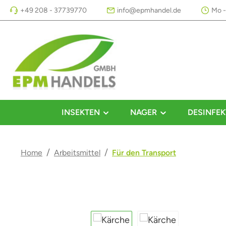
+49 208 - 37739770
info@epmhandel.de
Mo -
m Hauptinhalt springen
Zur Suche springen
Zur Hauptnavigation springen
INSEKTEN
NAGER
DESINFEK
/
/
Home
Arbeitsmittel
Für den Transport
Bildergalerie überspringen