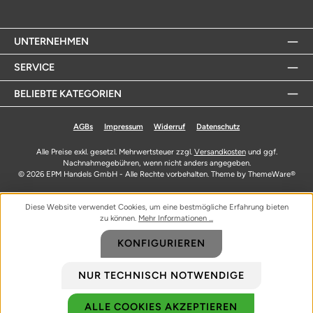
UNTERNEHMEN
SERVICE
BELIEBTE KATEGORIEN
AGBs
Impressum
Widerruf
Datenschutz
Alle Preise exkl. gesetzl. Mehrwertsteuer zzgl.
Versandkosten
und ggf.
Nachnahmegebühren, wenn nicht anders angegeben.
© 2026 EPM Handels GmbH - Alle Rechte vorbehalten. Theme by
ThemeWare®
Diese Website verwendet Cookies, um eine bestmögliche Erfahrung bieten
zu können.
Mehr Informationen ...
KONFIGURIEREN
NUR TECHNISCH NOTWENDIGE
ALLE COOKIES AKZEPTIEREN
Biozidprodukte vorsichtig verwenden. Vor Gebrauch stets Etikett und