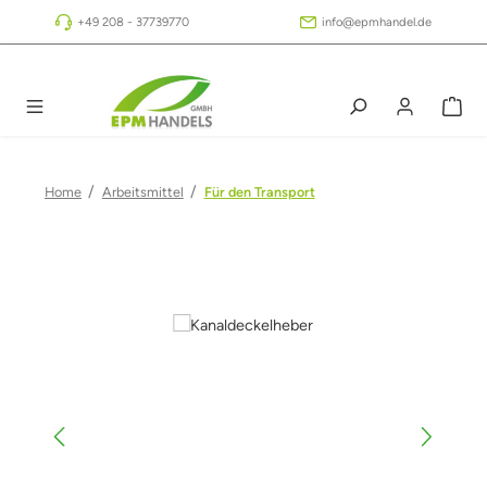
Zum Hauptinhalt springen
+49 208 - 37739770
info@epmhandel.de
/
/
Home
Arbeitsmittel
Für den Transport
Bildergalerie überspringen