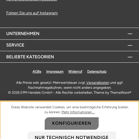
Folgen Sie uns auf Instagram
UNTERNEHMEN
SERVICE
BELIEBTE KATEGORIEN
AGBs
Impressum
Widerruf
Datenschutz
Alle Preise exkl. gesetzl. Mehrwertsteuer zzgl.
Versandkosten
und ggf.
Nachnahmegebühren, wenn nicht anders angegeben.
© 2026 EPM Handels GmbH - Alle Rechte vorbehalten. Theme by
ThemeWare®
Diese Website verwendet Cookies, um eine bestmögliche Erfahrung bieten
zu können.
Mehr Informationen ...
KONFIGURIEREN
NUR TECHNISCH NOTWENDIGE