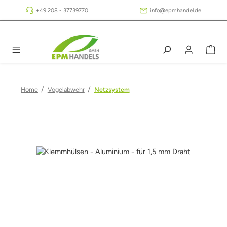
Zum Hauptinhalt springen
+49 208 - 37739770
info@epmhandel.de
/
/
Home
Vogelabwehr
Netzsystem
Bildergalerie überspringen