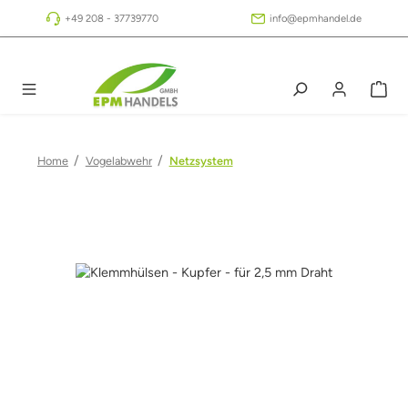
Zum Hauptinhalt springen
+49 208 - 37739770
info@epmhandel.de
/
/
Home
Vogelabwehr
Netzsystem
Bildergalerie überspringen