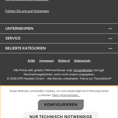
Folgen Sie uns auf Instagram
UNTERNEHMEN
SERVICE
BELIEBTE KATEGORIEN
AGBs
Impressum
Widerruf
Datenschutz
Alle Preise exkl. gesetzl. Mehrwertsteuer zzgl.
Versandkosten
und ggf.
Nachnahmegebühren, wenn nicht anders angegeben.
© 2026 EPM Handels GmbH - Alle Rechte vorbehalten. Theme by
ThemeWare®
Diese Website verwendet Cookies, um eine bestmögliche Erfahrung bieten
zu können.
Mehr Informationen ...
KONFIGURIEREN
NUR TECHNISCH NOTWENDIGE