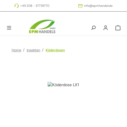
Zum Hauptinhalt springen
+49 208 - 37739770
info@epmhandel.de
/
/
Home
Insekten
Köderdosen
Bildergalerie überspringen