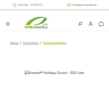
Zum Hauptinhalt springen
+49 208 - 37739770
info@epmhandel.de
/
/
Home
Holzschutz
Holzschutzmittel
Bildergalerie überspringen