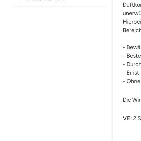
Duftk
unerwü
Hierbe
Bereich
- Bewä
- Best
- Durc
- Er is
- Ohne
Die Wir
VE:
2 