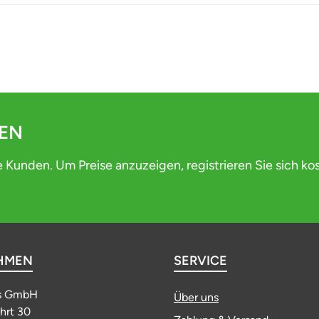
DEN
e Kunden. Um Preise anzuzeigen, registrieren Sie sich ko
HMEN
SERVICE
s GmbH
Über uns
ahrt 30