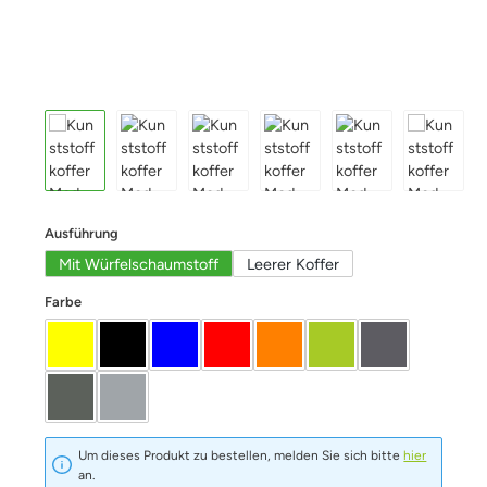
auswählen
Ausführung
Mit Würfelschaumstoff
Leerer Koffer
auswählen
Farbe
Gelb
schwarz
blau
Rot
Orange
Limette
Graphit
Oliv
Silber
Um dieses Produkt zu bestellen, melden Sie sich bitte
hier
an.