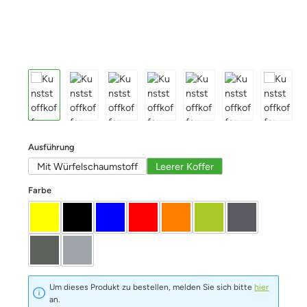
auswählen
Ausführung
Mit Würfelschaumstoff
Leerer Koffer
auswählen
Farbe
Gelb
schwarz
blau
Rot
Orange
Limette
Graphit
Oliv
Silber
Um dieses Produkt zu bestellen, melden Sie sich bitte
hier
an.