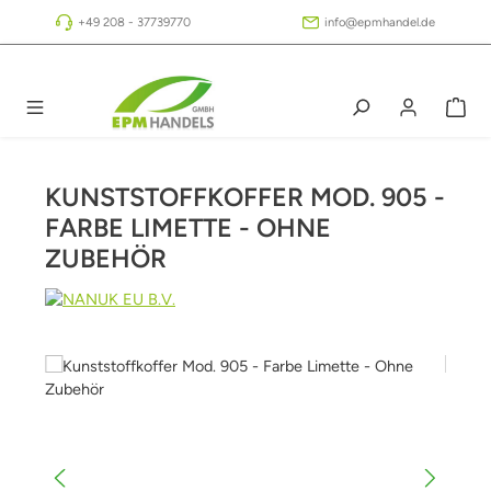
Zum Hauptinhalt springen
+49 208 - 37739770
info@epmhandel.de
KUNSTSTOFFKOFFER MOD. 905 -
FARBE LIMETTE - OHNE
ZUBEHÖR
Bildergalerie überspringen