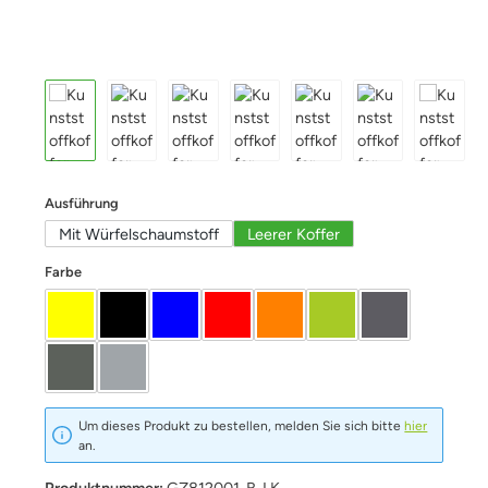
auswählen
Ausführung
Mit Würfelschaumstoff
Leerer Koffer
auswählen
Farbe
Gelb
schwarz
blau
Rot
Orange
Limette
Graphit
Oliv
Silber
Um dieses Produkt zu bestellen, melden Sie sich bitte
hier
an.
Produktnummer:
GZ812001-B-LK