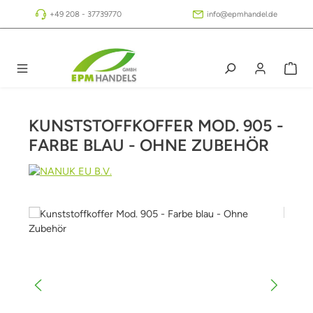
Zum Hauptinhalt springen
+49 208 - 37739770
info@epmhandel.de
KUNSTSTOFFKOFFER MOD. 905 -
FARBE BLAU - OHNE ZUBEHÖR
Bildergalerie überspringen