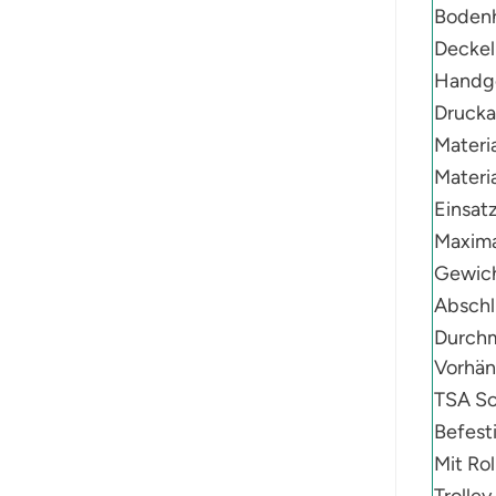
Bodenh
Deckel
Handge
Drucka
Materia
Materia
Einsat
Maxima
Gewich
Abschl
Durchm
Vorhän
TSA Sc
Befest
Mit Rol
Trolley