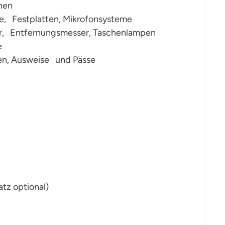
nen
ke, Festplatten, Mikrofonsysteme
er, Entfernungsmesser, Taschenlampen
e
en, Ausweise und Pässe
tz optional)