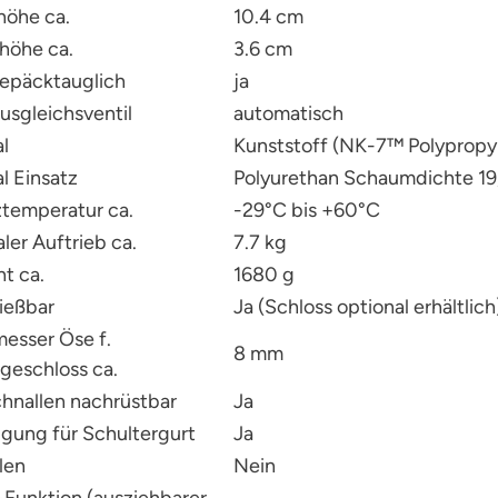
öhe ca.
10.4 cm
höhe ca.
3.6 cm
päcktauglich
ja
usgleichsventil
automatisch
l
Kunststoff (NK-7™ Polypropy
l Einsatz
Polyurethan Schaumdichte 19
ztemperatur ca.
-29°C bis +60°C
ler Auftrieb ca.
7.7 kg
t ca.
1680 g
ießbar
Ja (Schloss optional erhältlich
esser Öse f.
8 mm
geschloss ca.
hnallen nachrüstbar
Ja
igung für Schultergurt
Ja
len
Nein
-Funktion (ausziehbarer