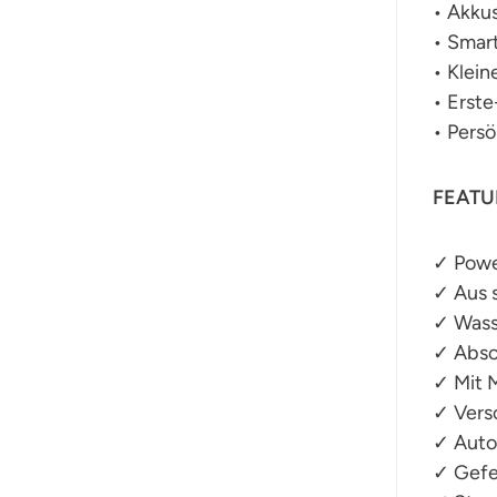
• Akkus
• Smar
• Klei
• Erste
• Pers
FEATU
✓ Powe
✓ Aus 
✓ Wass
✓ Absc
✓ Mit M
✓ Versc
✓ Auto
✓ Gefe