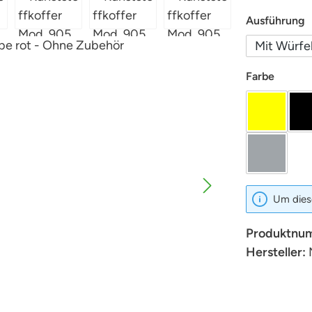
a
Ausführung
Mit Würfe
auswäh
Farbe
Gelb
Silber
Um diese
Produktnu
Hersteller: