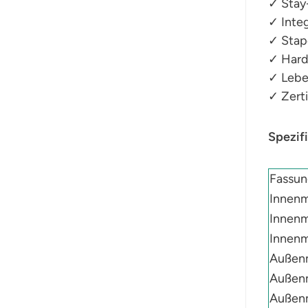
✓ Stay
✓ Inte
✓ Stap
✓ Hard
✓ Lebe
✓ Zerti
Spezifi
Fassun
Innenm
Innenm
Innenm
Außenm
Außenm
Außen