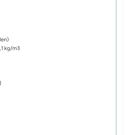
len)
,1 kg/m3
)