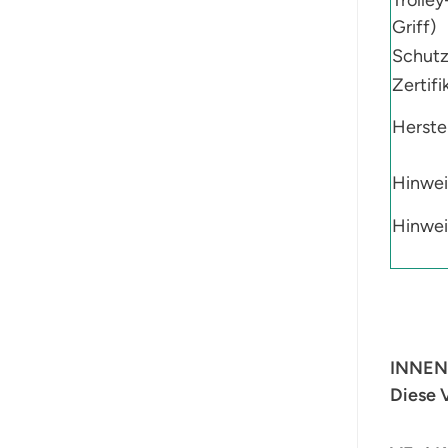
Griff)
Schutz
Zertifi
Herstel
Hinwei
Hinwei
INNE
Diese V