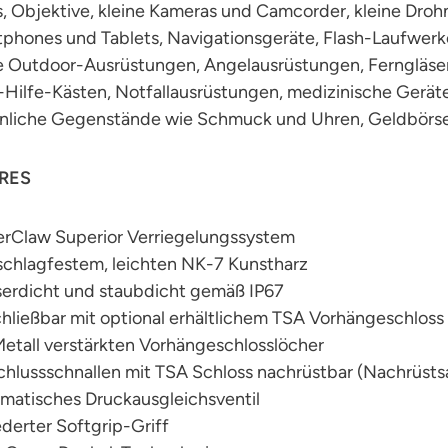
, Objektive, kleine Kameras und Camcorder, kleine Droh
tphones und Tablets, Navigationsgeräte, Flash-Laufwer
ne Outdoor-Ausrüstungen, Angelausrüstungen, Ferngläs
-Hilfe-Kästen, Notfallausrüstungen, medizinische Gerät
önliche Gegenstände wie Schmuck und Uhren, Geldbörs
RES
rClaw Superior Verriegelungssystem
schlagfestem, leichten NK-7 Kunstharz
erdicht und staubdicht gemäß IP67
hließbar mit optional erhältlichem TSA Vorhängeschloss
etall verstärkten Vorhängeschlosslöcher
hlussschnallen mit TSA Schloss nachrüstbar (Nachrüstsa
matisches Druckausgleichsventil
derter Softgrip-Griff