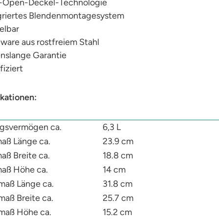
-Open-Deckel-Technologie
griertes Blendenmontagesystem
elbar
ware aus rostfreiem Stahl
nslange Garantie
fiziert
kationen:
gsvermögen ca.
6,3 L
aß Länge ca.
23.9 cm
aß Breite ca.
18.8 cm
aß Höhe ca.
14 cm
aß Länge ca.
31.8 cm
aß Breite ca.
25.7 cm
maß Höhe ca.
15.2 cm