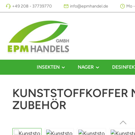
+49 208 - 37739770
info@epmhandel.de
Mo -
m Hauptinhalt springen
Zur Suche springen
Zur Hauptnavigation springen
INSEKTEN
NAGER
DESINFEK
KUNSTSTOFFKOFFER M
ZUBEHÖR
Bildergalerie überspringen