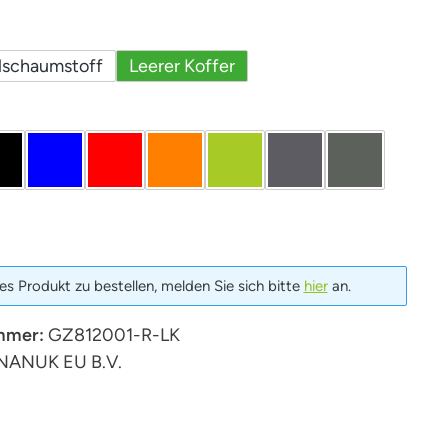
uswählen
lschaumstoff
Leerer Koffer
len
schwarz
blau
Rot
Orange
Limette
Graphit
Oliv
s Produkt zu bestellen, melden Sie sich bitte
hier
an.
mmer:
GZ812001-R-LK
NANUK EU B.V.