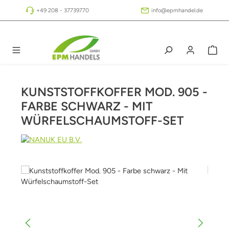
Zum Hauptinhalt springen
+49 208 - 37739770
info@epmhandel.de
KUNSTSTOFFKOFFER MOD. 905 -
FARBE SCHWARZ - MIT
WÜRFELSCHAUMSTOFF-SET
Bildergalerie überspringen