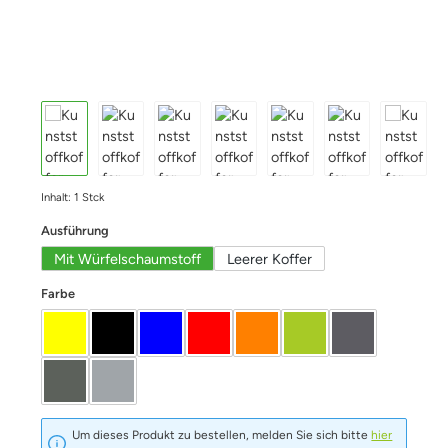
Inhalt:
1 Stck
auswählen
Ausführung
Mit Würfelschaumstoff
Leerer Koffer
auswählen
Farbe
Gelb
schwarz
blau
Rot
Orange
Limette
Graphit
Oliv
Silber
Um dieses Produkt zu bestellen, melden Sie sich bitte
hier