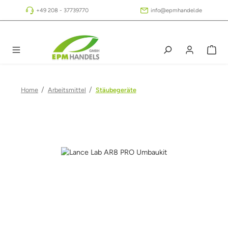
Zum Hauptinhalt springen
+49 208 - 37739770
info@epmhandel.de
/
/
Home
Arbeitsmittel
Stäubegeräte
Bildergalerie überspringen