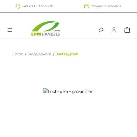
Zum Hauptinhalt springen
+49 208 - 37739770
info@epmhandel.de
/
/
Home
Vogelabwehr
Netzsystem
Bildergalerie überspringen