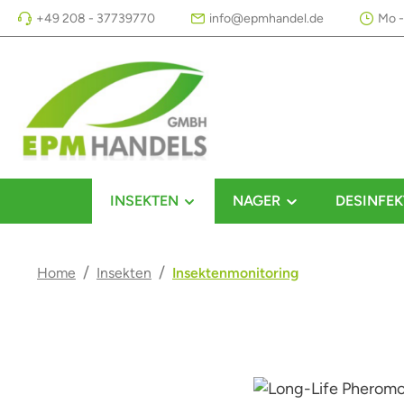
+49 208 - 37739770
info@epmhandel.de
Mo -
m Hauptinhalt springen
Zur Suche springen
Zur Hauptnavigation springen
INSEKTEN
NAGER
DESINFEK
/
/
Home
Insekten
Insektenmonitoring
Bildergalerie überspringen