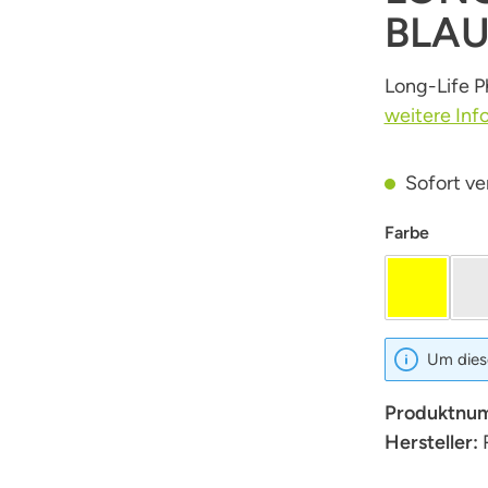
BLA
Long-Life P
weitere Inf
Sofort ver
auswäh
Farbe
Gelb
Um diese
Produktnu
Hersteller: