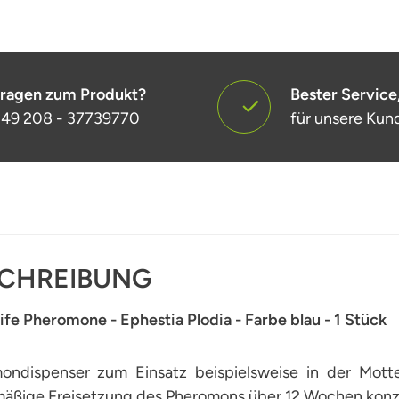
ragen zum Produkt?
Bester Service
49 208 - 37739770
für unsere Kun
CHREIBUNG
fe Pheromone - Ephestia Plodia - Farbe blau - 1 Stück
ondispenser zum Einsatz beispielsweise in der Motte
mäßige Freisetzung des Pheromons über 12 Wochen konzi