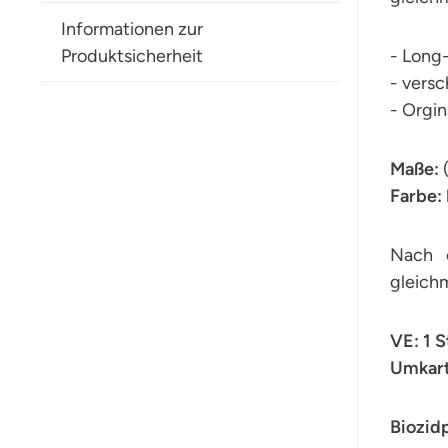
Informationen zur
Produktsicherheit
- Long
- versc
- Orgin
Maße:
(
Farbe:
Nach e
gleich
VE: 1 
Umkart
Biozid