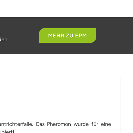
,
MEHR ZU EPM
den.
ntrichterfalle. Das Pheromon wurde für eine
piert!