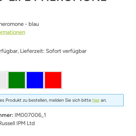
U
heromone - blau
ormationen
fügbar, Lieferzeit: Sofort verfügbar
len
farblos / transparent
grün
blau
Rot
s Produkt zu bestellen, melden Sie sich bitte
hier
an.
mmer:
IM007006_1
Russell IPM Ltd