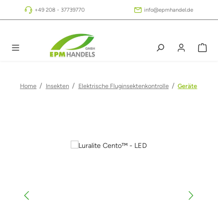
Zum Hauptinhalt springen
+49 208 - 37739770
info@epmhandel.de
/
/
/
Home
Insekten
Elektrische Fluginsektenkontrolle
Geräte
Bildergalerie überspringen