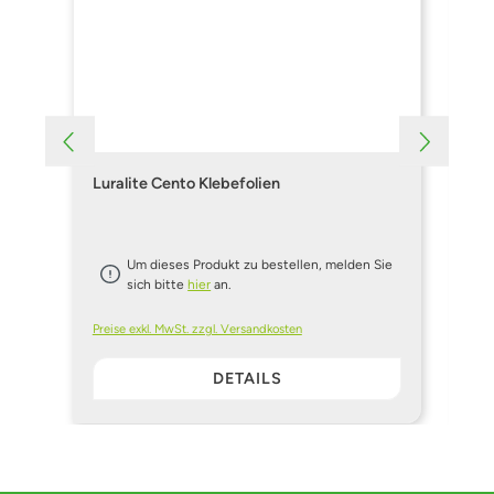
Luralite Cento Klebefolien
Ge
Um dieses Produkt zu bestellen, melden Sie
sich bitte
hier
an.
Preise exkl. MwSt. zzgl. Versandkosten
Pre
DETAILS