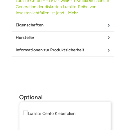
Luralite Cento™ - LED - weiß - 1 StückDie nächste
Generation der diskreten Luralite-Reihe von
Insektenlichtfallen ist jetzt…
Mehr
Eigenschaften
Hersteller
Informationen zur Produktsicherheit
Produktgalerie überspringen
Optional