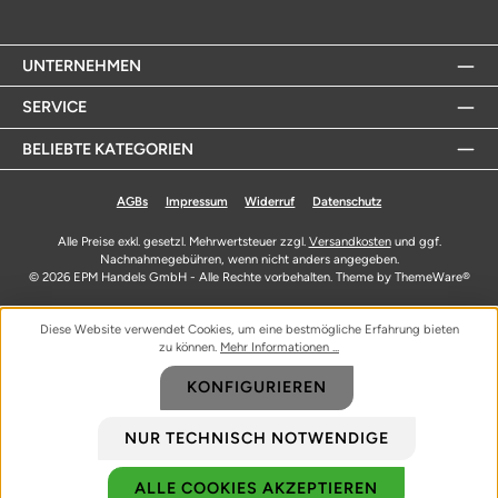
UNTERNEHMEN
SERVICE
BELIEBTE KATEGORIEN
AGBs
Impressum
Widerruf
Datenschutz
Alle Preise exkl. gesetzl. Mehrwertsteuer zzgl.
Versandkosten
und ggf.
Nachnahmegebühren, wenn nicht anders angegeben.
© 2026 EPM Handels GmbH - Alle Rechte vorbehalten. Theme by
ThemeWare®
Diese Website verwendet Cookies, um eine bestmögliche Erfahrung bieten
zu können.
Mehr Informationen ...
KONFIGURIEREN
NUR TECHNISCH NOTWENDIGE
ALLE COOKIES AKZEPTIEREN
Biozidprodukte vorsichtig verwenden. Vor Gebrauch stets Etikett und