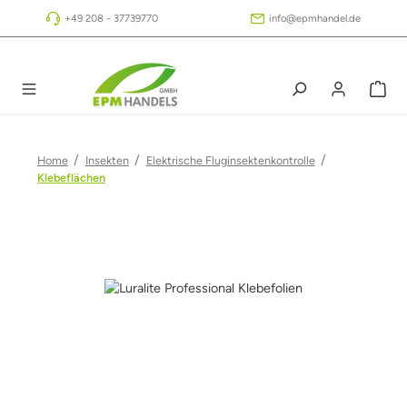
Zum Hauptinhalt springen
+49 208 - 37739770
info@epmhandel.de
/
/
/
Home
Insekten
Elektrische Fluginsektenkontrolle
Klebeflächen
Bildergalerie überspringen